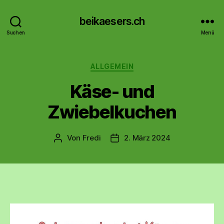
beikaesers.ch
Suchen
Menü
Kategorien
ALLGEMEIN
Käse- und
Zwiebelkuchen
Von
Fredi
2. März 2024
Beitragsautor
Beitragsdatum