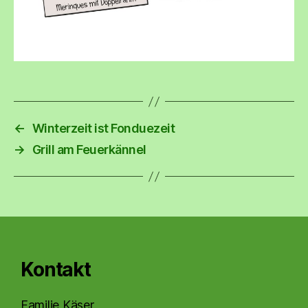
←
Winterzeit ist Fonduezeit
→
Grill am Feuerkännel
Kontakt
Familie Käser