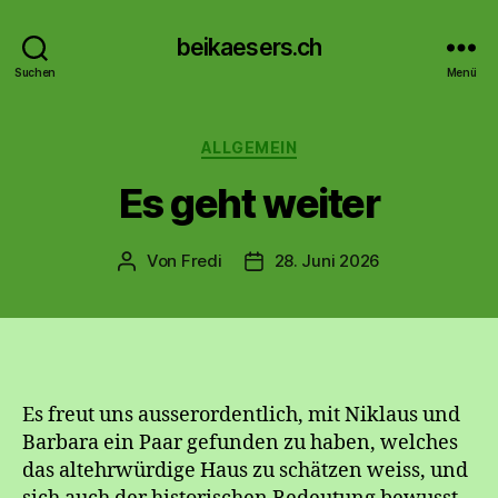
beikaesers.ch
Suchen
Menü
Kategorien
ALLGEMEIN
Es geht weiter
Von
Fredi
28. Juni 2026
Beitragsautor
Beitragsdatum
Es freut uns ausserordentlich, mit Niklaus und
Barbara ein Paar gefunden zu haben, welches
das altehrwürdige Haus zu schätzen weiss, und