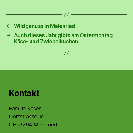
←
Wildgenuss in Meienried
→
Auch dieses Jahr gibts am Ostermontag
Käse- und Zwiebelkuchen
Kontakt
Familie Käser
Dorfstrasse 1c
CH-3294 Meienried