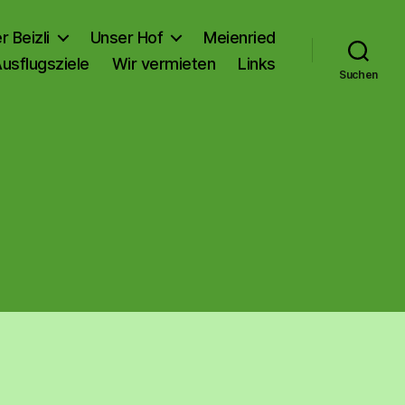
r Beizli
Unser Hof
Meienried
usflugsziele
Wir vermieten
Links
Suchen