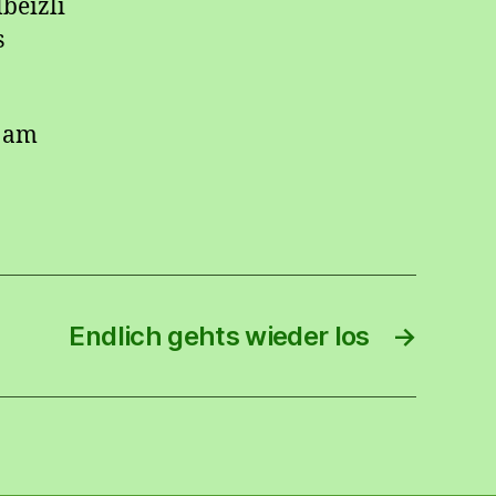
beizli
s
g am
Endlich gehts wieder los
→