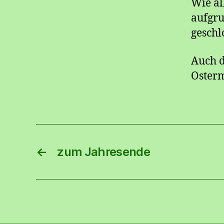
Wie al
aufgru
geschl
Auch d
Osterm
←
zum Jahresende