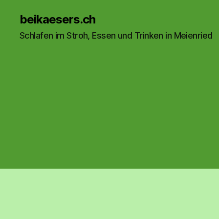
beikaesers.ch
Schlafen im Stroh, Essen und Trinken in Meienried