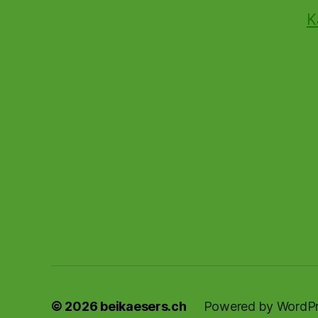
K
© 2026
beikaesers.ch
Powered by WordP