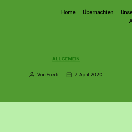
Home
Übernachten
Unse
A
Kategorien
ALLGEMEIN
Von
Fredi
7. April 2020
Beitragsautor
Beitragsdatum